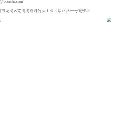
vcomin.com
圳市龙岗区南湾街道丹竹头工业区康正路一号3楼B区
注