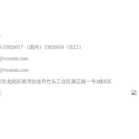
们
-33826017 （国内）33826016（出口）
vcomin.com
vcomin.com
圳市龙岗区南湾街道丹竹头工业区康正路一号3楼B区
注