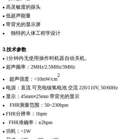
高灵敏度的探头
●
低超声能量
●
带背光的显示屏
●
独特的人体工程学设计
●
3.
技术参数
1
分钟内无使用操作时机器自动关机。
●
超声频率：
2MHz/2.5MHz/3MHz
●
2
超声强度：
<10mW/cm
●
电源：直流 可充电镍氢电池 交流
220/110V
,
50/60Hz
●
显示：
45mm
×
25mm
带背光的显示
●
FHR
测量范围：
50~230bpm
●
FHR
分辨率：
1bpm
●
FHR
准确率：
±
2bpm
●
功耗：
<1W
●