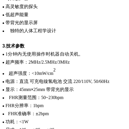
高灵敏度的探头
●
低超声能量
●
带背光的显示屏
●
独特的人体工程学设计
●
3.
技术参数
1
分钟内无使用操作时机器自动关机。
●
超声频率：
2MHz/2.5MHz/3MHz
●
2
超声强度：
<10mW/cm
●
电源：直流 可充电镍氢电池 交流
220/110V
,
50/60Hz
●
显示：
45mm
×
25mm
带背光的显示
●
FHR
测量范围：
50~230bpm
●
FHR
分辨率：
1bpm
●
FHR
准确率：
±
2bpm
●
功耗：
<1W
●