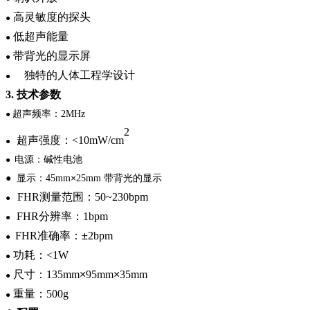
高灵敏度的探头
●
低超声能量
●
带背光的显示屏
●
独特的人体工程学设计
●
3.
技术参数
超声频率：
2MHz
●
2
超声强度：
<10mW/cm
●
电源：碱性电池
●
显示：
×
带背光的显示
●
45mm
25mm
FHR
测量范围：
50~230bpm
●
FHR
分辨率：
1bpm
●
FHR
准确率：
±
2bpm
●
功耗：
<1W
●
尺寸：
135mm
×
95mm
×
35mm
●
重量：
500g
●