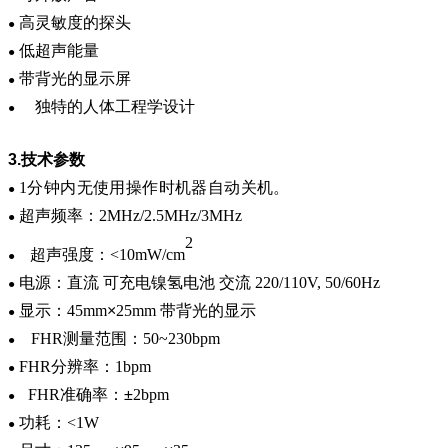
高灵敏度的探头
●
低超声能量
●
带背光的显示屏
●
独特的人体工程学设计
●
3.
技术参数
1
分钟内无使用操作时机器自动关机。
●
超声频率：
2MHz/2.5MHz/3MHz
●
2
超声强度：
<10mW/cm
●
电源：直流 可充电镍氢电池 交流
220/110V
,
50/60Hz
●
显示：
45mm
×
25mm
带背光的显示
●
FHR
测量范围：
50~230bpm
●
FHR
分辨率：
1bpm
●
FHR
准确率：
±
2bpm
●
功耗：
<1W
●